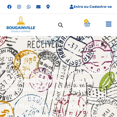
Entre ou Cadastre-se
0
Chaves e carimbos em Goiânia:
Descubra Dicas Essenciais e
Curiosidades sobre Chaves e
carimbos em Goiânia: Transforme
Seu Negócio com o Blog do
Chaveiro Bougainville.