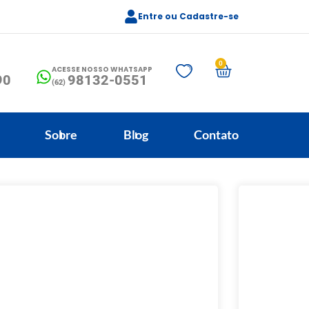
Entre ou Cadastre-se
0
ACESSE NOSSO WHATSAPP
90
98132-0551
(62)
Sobre
Blog
Contato