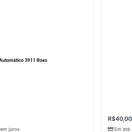
Automático 3911 Roxo
R$
40,00
em juros
Em até