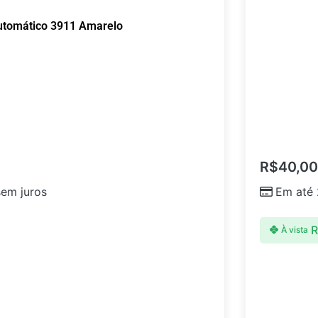
utomático 3911 Amarelo
R$
40,00
em juros
Em até
R
À vista