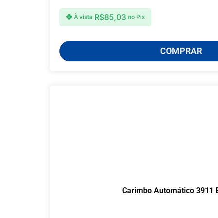
R$
85,03
À vista
no Pix
COMPRAR
Carimbo Automático 3911 