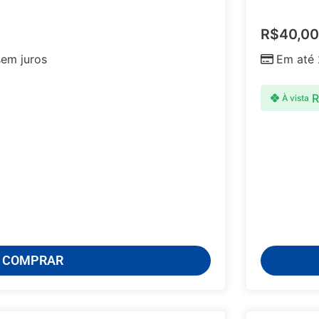
R$
40,00
em juros
Em até
R
À vista
COMPRAR