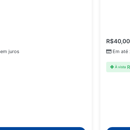
R$
40,00
em juros
Em até
R
À vista