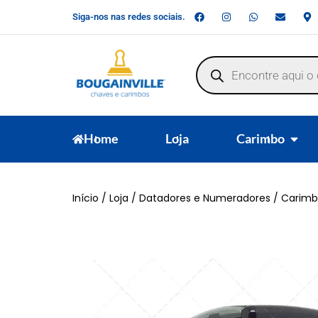
Siga-nos nas redes sociais.
Home
Loja
Carimbo
Início
/
Loja
/
Datadores e Numeradores
/ Carimb