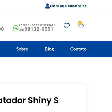
Entre ou Cadastre-se
0
ACESSE NOSSO WHATSAPP
90
98132-0551
(62)
Sobre
Blog
Contato
tador Shiny S