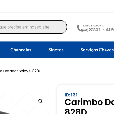
LIGUE AGORA
3241 - 40
(62)
Chancelas
Sinetes
Serviços Chaves
o Datador Shiny S 828D
ID:131
Carimbo Da
828D