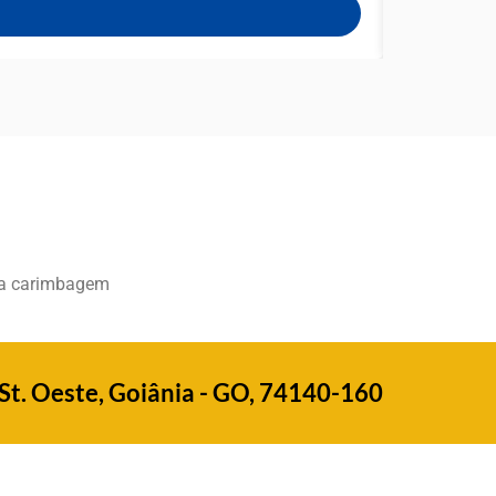
ita carimbagem
 St. Oeste, Goiânia - GO, 74140-160