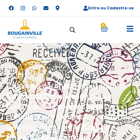
Entre ou Cadastre-se
0
Chaves e carimbos em Goiânia:
Descubra Dicas Essenciais e
Curiosidades sobre Chaves e
carimbos em Goiânia: Transforme
Seu Negócio com o Blog do
Chaveiro Bougainville.