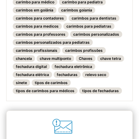
carimbo para médico
carimbo para pediatra
carimbos em goiânia
carimbos goiania
carimbos para contadores
carimbos para dentistas
carimbos para medicos
carimbos para pediatras
carimbos para professores
carimbos personalizados
carimbos personalizados para pediatras
carimbos profissionais
carimbos profissões
chancela
chave multiponto
Chaves
chave tetra
fechadura digital
fechadura eletrônica
fechadura elétrica
fechaduras
relevo seco
sinete
tipos de carimbos
tipos de carimbos para médicos
tipos de fechaduras