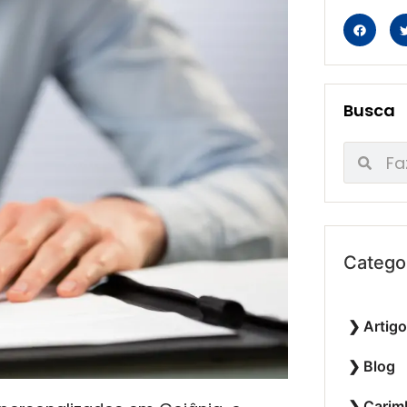
Busca
Catego
Artig
Blog
Carim