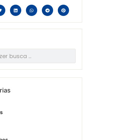
rias
os
bos