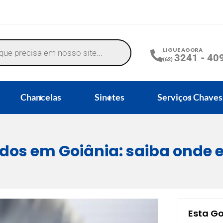
LIGUE AGORA
3241 - 40
(62)
Chancelas
Sinetes
Serviços Chaves
dos em Goiânia: saiba onde 
Esta G