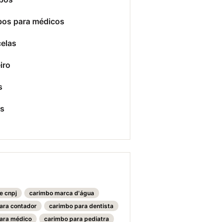
bos para médicos
elas
iro
s
es
e cnpj
carimbo marca d'água
ara contador
carimbo para dentista
ara médico
carimbo para pediatra