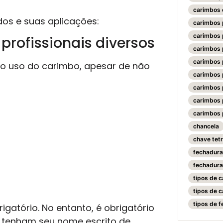
carimbos 
dos e suas aplicações:
carimbos 
carimbos 
profissionais diversos
carimbos 
carimbos 
 o uso do carimbo, apesar de não
carimbos 
carimbos 
carimbos 
carimbos 
chancela
chave tet
fechadura
fechadur
tipos de 
tipos de 
tipos de 
rigatório. No entanto, é obrigatório
 tenham seu nome escrito de