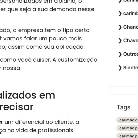
ersonalizados em Goiânia, o
uer que seja a sua demanda nesse
carim
Chanc
ado, a empresa tem o tipo certo
st vamos falar um pouco mais
Chave
bo, assim como sua aplicação.
Outro
a como você quiser. A customização
r nossa!
Sinet
alizados em
recisar
Tags
carimbo d
 um diferencial ao cliente, a
carimbo p
a na vida de profissionais
carimbo p