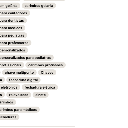
em goiânia
carimbos goiania
para contadores
para dentistas
para medicos
para pediatras
para professores
personalizados
personalizados para pediatras
profissionais
carimbos profissões
chave multiponto
Chaves
ra
fechadura digital
 eletrônica
fechadura elétrica
as
relevo seco
sinete
carimbos
carimbos para médicos
fechaduras