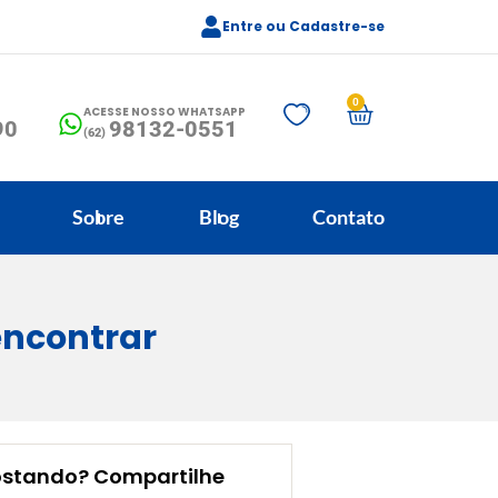
Entre ou Cadastre-se
0
ACESSE NOSSO WHATSAPP
90
98132-0551
(62)
Sobre
Blog
Contato
encontrar
ostando? Compartilhe