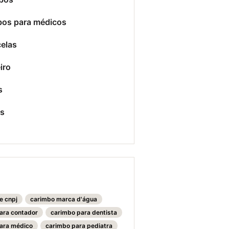
bos para médicos
elas
iro
s
es
e cnpj
carimbo marca d'água
ara contador
carimbo para dentista
ara médico
carimbo para pediatra