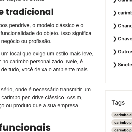
 tradicional
carim
bos pendrive, o modelo clássico e o
Chanc
ncionalidade do objeto. Isso significa
Chave
 negócio ou profissão.
Outro
m local que exige um estilo mais leve,
ar no carimbo personalizado. Nele, é
Sinet
 de tudo, você deixa o ambiente mais
sério, onde é necessário transmitir um
o carimbo pen drive clássico. Assim,
Tags
viço ou produto que a sua empresa
carimbo d
carimbo p
 funcionais
carimbo p