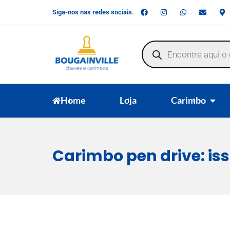
Siga-nos nas redes sociais.
Home
Loja
Carimbo
Carimbo pen drive: iss