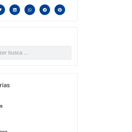
rias
os
bos