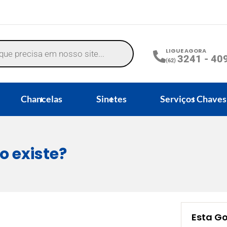
LIGUE AGORA
3241 - 40
(62)
Chancelas
Sinetes
Serviços Chaves
o existe?
Esta G