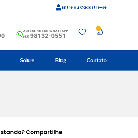
Entre ou Cadastre-se
0
ACESSE NOSSO WHATSAPP
90
98132-0551
(62)
Sobre
Blog
Contato
ostando? Compartilhe