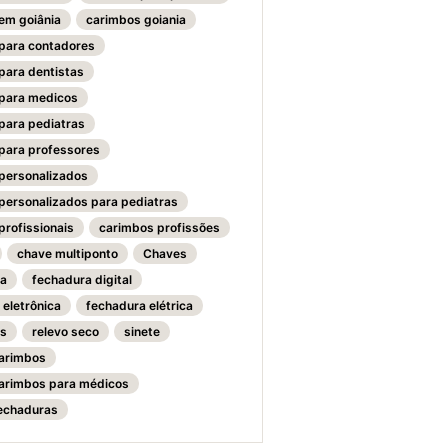
em goiânia
carimbos goiania
para contadores
para dentistas
para medicos
para pediatras
para professores
personalizados
personalizados para pediatras
profissionais
carimbos profissões
chave multiponto
Chaves
ra
fechadura digital
 eletrônica
fechadura elétrica
as
relevo seco
sinete
carimbos
carimbos para médicos
fechaduras