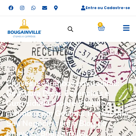
Entre ou Cadastre-se
0
Chaves e carimbos em Goiânia:
Descubra Dicas Essenciais e
Curiosidades sobre Chaves e
carimbos em Goiânia: Transforme
Seu Negócio com o Blog do
Chaveiro Bougainville.